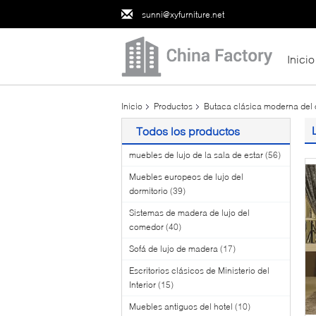
sunni@xyfurniture.net
Inicio
Inicio
Productos
Butaca clásica moderna del 
Todos los productos
muebles de lujo de la sala de estar
(56)
Muebles europeos de lujo del
dormitorio
(39)
Sistemas de madera de lujo del
comedor
(40)
Sofá de lujo de madera
(17)
Escritorios clásicos de Ministerio del
Interior
(15)
Muebles antiguos del hotel
(10)