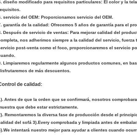
5. diseño modificado para requisitos particulares: El color y la te
requisitos.
6. servicio del OEM: Proporcionamos servicio del OEM.
7. garantía de la calidad: Ofrecemos 5 años de garantía para el p
8. Después de servicio de ventas: Para mejorar calidad del produc
completa, nos adherimos siempre a la calidad del servicio, fuerza 
servicio post-venta como el foco, proporcionaremos el servicio po
cuando.
9. Limpiaremos regularmente algunos productos comunes, en bas
disfrutaremos de más descuentos.
Control de calidad:
1). Antes de que la orden que se confirmará, nosotros comprobara el
muestra que debe estar estrictamente.
2). Remontaremos la diversa fase de producción desde el principi
calidad del sofá 3).Every comprobada y limpiada antes de embalar
4).We intentará nuestro mejor para ayudar a clientes cuando ocurr