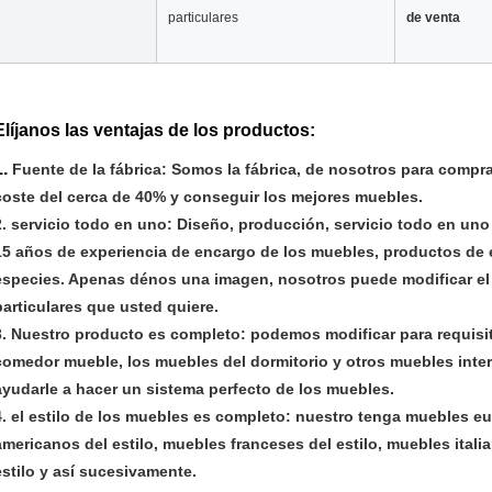
particulares
de venta
Elíjanos las ventajas de los productos:
1.
Fuente de la fábrica: Somos la fábrica, de nosotros para compr
coste del cerca de 40% y conseguir los mejores muebles.
2. servicio todo en uno: Diseño, producción, servicio todo en un
15 años de experiencia de encargo de los muebles, productos de 
especies. Apenas dénos una imagen, nosotros puede modificar el 
particulares que usted quiere.
3. Nuestro producto es completo: podemos modificar para requisit
comedor mueble, los muebles del dormitorio y otros muebles inte
ayudarle a hacer un sistema perfecto de los muebles.
4. el estilo de los muebles es completo: nuestro tenga muebles eu
americanos del estilo, muebles franceses del estilo, muebles itali
estilo y así sucesivamente.