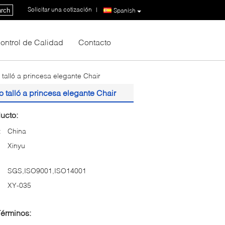
Solicitar una cotización
|
rch
Spanish
ontrol de Calidad
Contacto
 talló a princesa elegante Chair
o talló a princesa elegante Chair
ucto:
:
China
Xinyu
SGS,ISO9001,ISO14001
XY-035
Términos: