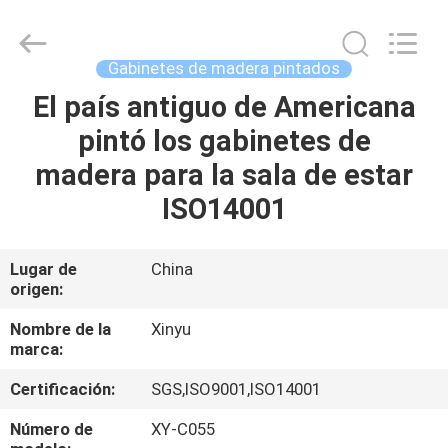
2021
-
2026
Dongguan
XinYu
Gabinetes de madera pintados
Furniture
Co.,Ltd.
All
El país antiguo de Americana
HOGAR
Rights
Reserved.
pintó los gabinetes de
PRODUCTOS
madera para la sala de estar
ISO14001
SOBRE
NOSOTROS
Lugar de
China
origen:
VIAJE
Nombre de la
Xinyu
marca:
DE
Certificación:
SGS,ISO9001,ISO14001
LA
FÁBRICA
Número de
XY-C055