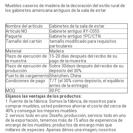
Muebles caseros de madera de la decoración del estilo rural de
los gabinetes americana antiguos de la sala de estar
Nombre del artículo
Gabinetes de la sala de estar
Artículo NO.
Gabinete antiguo XY-C055
Paquete
Gabinete antiguo 1PC/CTN
Tamaño del cartón
tamaño modificado para requisitos
particulares
Material
Madera
Plazo de ejecución de
15-20 días después del recibo de su
la muestra
pago de la muestra.
Plazo de ejecución de
Sobre 30days después del recibo de su
producción
depósito del 30%
Puerto de cargamento
Shenzhen, China
Condiciones de pago
T/T (el 30% como depósito, el equilibrio
antes de la entrega)
MOQ
30 PC
Elíjanos las ventajas de los productos:
1. Fuente de la fábrica: Somos la fábrica, de nosotros para
comprar muebles, usted podemos ahorrar el coste del cerca de
40% y conseguir los mejores muebles.
2. servicio todo en uno: Diseño, producción, servicio todo en uno
de la exportación, tenemos más de 15 años de experiencia de
encargo de los muebles, productos de encargo más que
millares de especies. Apenas dénos una imagen, nosotros