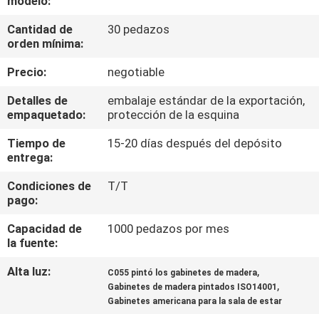
modelo:
Cantidad de
30 pedazos
CONTROL
orden mínima:
DE
Precio:
negotiable
CALIDAD
Detalles de
embalaje estándar de la exportación,
empaquetado:
protección de la esquina
MAPA
Tiempo de
15-20 días después del depósito
DEL
entrega:
SITIO
Condiciones de
T/T
pago:
PRIVACY
Capacidad de
1000 pedazos por mes
POLICY
la fuente:
Alta luz:
,
C055 pintó los gabinetes de madera
,
Gabinetes de madera pintados ISO14001
Gabinetes americana para la sala de estar